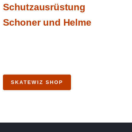
Schutzausrüstung
Schoner und Helme
In unseren Kursen stellen wir euch kostenlos unsere Schutzaus
Möchtet ihr euch eigene Schoner oder Helme anschaffen, nutzt
SKATEWIZ SHOP